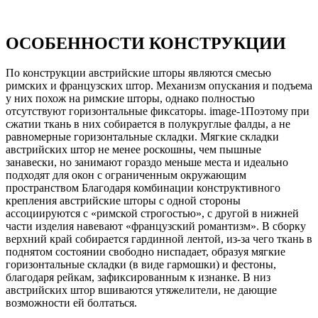
ОСОБЕННОСТИ КОНСТРУКЦИИ
По конструкции австрийские шторы являются смесью
римских и французских штор. Механизм опускания и подъема
у них похож на римские шторы, однако полностью
отсутствуют горизонтальные фиксаторы. image-1Поэтому при
сжатии ткань в них собирается в полукруглые фалды, а не
равномерные горизонтальные складки. Мягкие складки
австрийских штор не менее роскошны, чем пышные
занавески, но занимают гораздо меньше места и идеально
подходят для окон с ограниченным окружающим
пространством Благодаря комбинации конструктивного
крепления австрийские шторы с одной стороны
ассоциируются с «римской строгостью», с другой в нижней
части изделия навевают «французский романтизм». В сборку
верхний край собирается гардинной лентой, из-за чего ткань в
поднятом состоянии свободно ниспадает, образуя мягкие
горизонтальные складки (в виде гармошки) и фестоны,
благодаря рейкам, зафиксированным к изнанке. В низ
австрийских штор вшиваются утяжелители, не дающие
возможности ей болтаться.