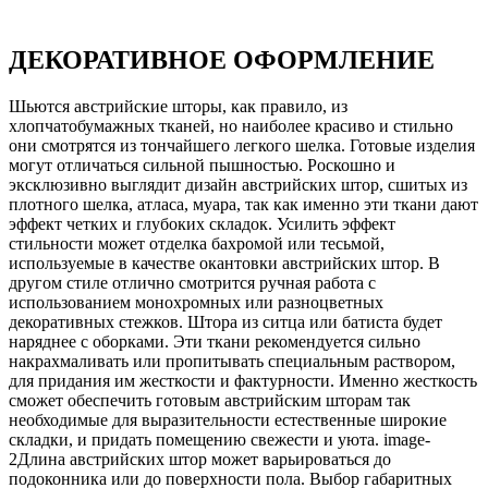
ДЕКОРАТИВНОЕ ОФОРМЛЕНИЕ
Шьются австрийские шторы, как правило, из
хлопчатобумажных тканей, но наиболее красиво и стильно
они смотрятся из тончайшего легкого шелка. Готовые изделия
могут отличаться сильной пышностью. Роскошно и
эксклюзивно выглядит дизайн австрийских штор, сшитых из
плотного шелка, атласа, муара, так как именно эти ткани дают
эффект четких и глубоких складок. Усилить эффект
стильности может отделка бахромой или тесьмой,
используемые в качестве окантовки австрийских штор. В
другом стиле отлично смотрится ручная работа с
использованием монохромных или разноцветных
декоративных стежков. Штора из ситца или батиста будет
наряднее с оборками. Эти ткани рекомендуется сильно
накрахмаливать или пропитывать специальным раствором,
для придания им жесткости и фактурности. Именно жесткость
сможет обеспечить готовым австрийским шторам так
необходимые для выразительности естественные широкие
складки, и придать помещению свежести и уюта. image-
2Длина австрийских штор может варьироваться до
подоконника или до поверхности пола. Выбор габаритных